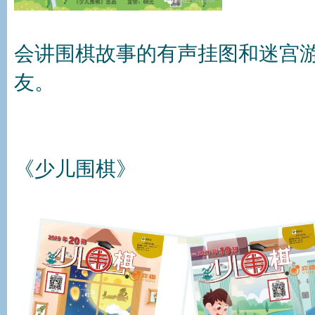
会讲围棋故事的有声挂图和迷宫游
友。
《少儿围棋》