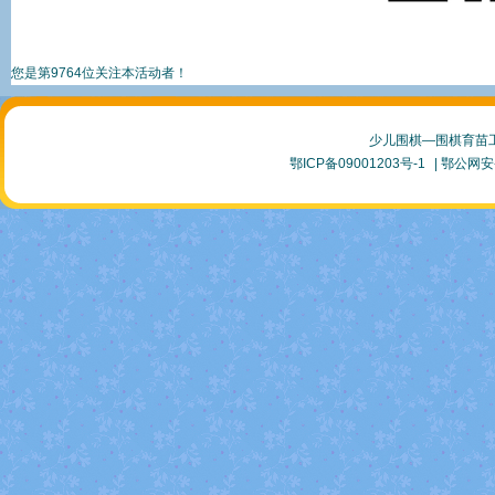
您是第9764位关注本活动者！
少儿围棋—围棋育苗
鄂ICP备09001203号-1
| 鄂公网安备